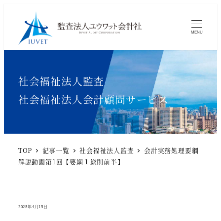
MENU
カテゴリー
社会福祉法人監査
カテゴリー
社会福祉法人会計顧問サービス
TOP
記事一覧
社会福祉法人監査
会計実務処理要綱
解説動画第1回【要綱１総則前半】
2025年4月15日