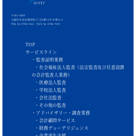
〒541-0059
大阪市中央区博労町2丁目4番11号 中博ビル
TEL 06-4708-7661 FAX 06-4708-7691
TOP
サービスライン
監査証明業務
社会福祉法人監査（法定監査及び任意設置
の会計監査人業務）
医療法人監査
学校法人監査
会社法監査
その他の監査
アドバイザリー・調査業務
会計顧問サービス
財務デューデリジェンス
企業再生支援