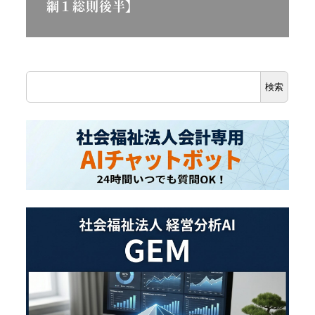
綱１総則後半】
検
検索
索