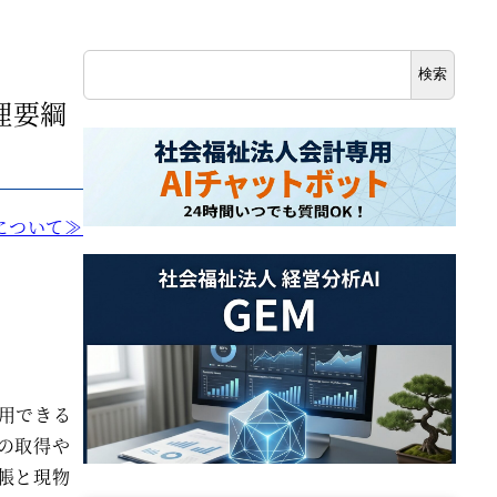
検
検索
索
理要綱
について≫
用できる
の取得や
帳と現物