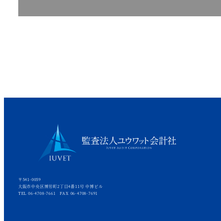
〒541-0059
大阪市中央区博労町2丁目4番11号 中博ビル
TEL 06-4708-7661 FAX 06-4708-7691