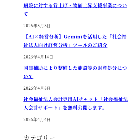
病院に対する賃上げ・物価上昇支援事業につい
て
2026年5月3日
【AI×経営分析】Geminiを活用した「社会福
祉法人向け経営分析」ツールのご紹介
2026年4月14日
国庫補助により整備した施設等の財産処分につ
いて
2026年4月8日
社会福祉法人会計専用AIチャット「社会福祉法
人会計サポート」を無料公開します。
2026年4月4日
カテゴリー