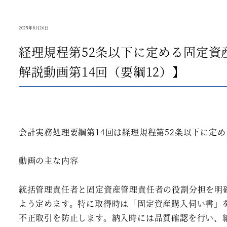
財務デュー
医療法人監査
企業再生支
2025年8月26日
学校法人監査
経理規程第52条以下に定める固定
会社法監査
その他の監査
解説動画第14回（要綱12）】
会計実務処理要綱第14回は経理規程第52条以下に定
動画の主な内容
統括管理責任者と固定資産管理責任者の役割分担を明
よう定めます。特に取得時は「固定資産購入伺い書」
不正取引を防止します。納入時には品質確認を行い、