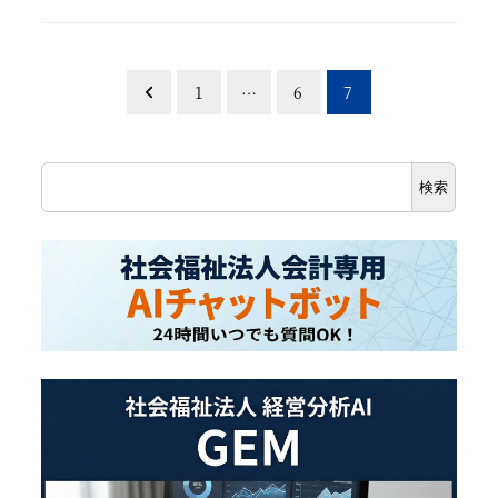
投
1
…
6
7
稿
検
の
検索
索
ペ
ー
ジ
送
り